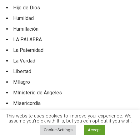
Hijo de Dios
Humildad
Humillación
LA PALABRA
La Paternidad
La Verdad
Libertad
MIlagro
MInisterio de Ángeles
Misericordia
Nacer de Nuevo
This website uses cookies to improve your experience. We'll
assume you're ok with this, but you can opt-out if you wish.
Obediencia
Cookie Settings
Accept
Oración