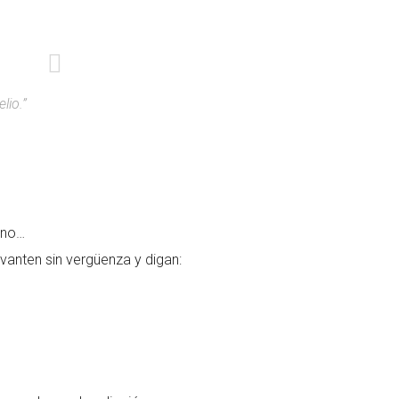
lio.”
eno…
anten sin vergüenza y digan: