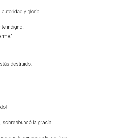
 autoridad y gloria!
te indigno.
arme.”
stás destruido.
:
ado!
, sobreabundó la gracia.
de que la misericordia de Dios.