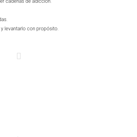
per cadenas de adicción.
das.
y levantarlo con propósito.