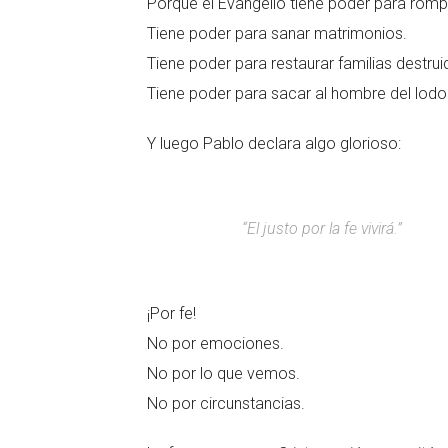
Porque el Evangelio tiene poder para rom
Tiene poder para sanar matrimonios.
Tiene poder para restaurar familias destrui
Tiene poder para sacar al hombre del lodo 
Y luego Pablo declara algo glorioso:
“El justo por la fe vivirá.”
¡Por fe!
No por emociones.
No por lo que vemos.
No por circunstancias.