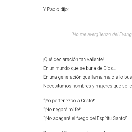
Y Pablo dijo:
“No me avergüenzo del Evange
¡Qué declaración tan valiente!
En un mundo que se burla de Dios…
En una generación que llama malo a lo bu
Necesitamos hombres y mujeres que se lev
“¡Yo pertenezco a Cristo!”
“¡No negaré mi fe!”
“¡No apagaré el fuego del Espíritu Santo!”