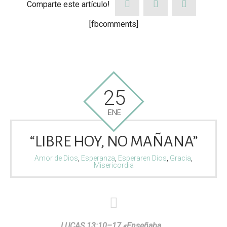
Comparte este artículo!
[fbcomments]
25
ENE
“LIBRE HOY, NO MAÑANA”
Amor de Dios
,
Esperanza
,
Esperaren Dios
,
Gracia
,
Misericordia
LUCAS 13:10–17 «Enseñaba