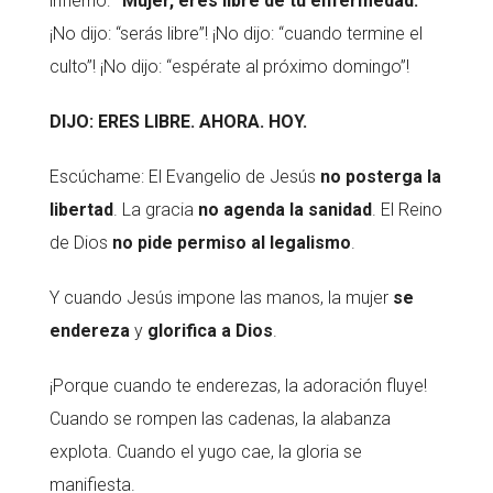
infierno:
“Mujer, eres libre de tu enfermedad.”
¡No dijo: “serás libre”! ¡No dijo: “cuando termine el
culto”! ¡No dijo: “espérate al próximo domingo”!
DIJO: ERES LIBRE. AHORA. HOY.
Escúchame: El Evangelio de Jesús
no posterga la
libertad
. La gracia
no agenda la sanidad
. El Reino
de Dios
no pide permiso al legalismo
.
Y cuando Jesús impone las manos, la mujer
se
endereza
y
glorifica a Dios
.
¡Porque cuando te enderezas, la adoración fluye!
Cuando se rompen las cadenas, la alabanza
explota. Cuando el yugo cae, la gloria se
manifiesta.