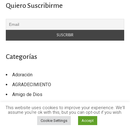
Quiero Suscribirme
Categorías
Adoración
AGRADECIMIENTO
Amigo de Dios
Amor de Dios
This website uses cookies to improve your experience. We'll
assume you're ok with this, but you can opt-out if you wish.
Arrebatamiento
Cookie Settings
Accept
Arrepentimiento