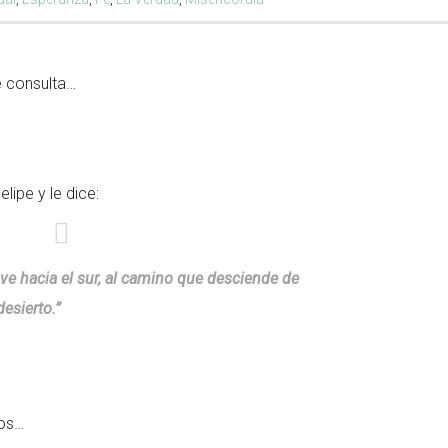
e consulta…
lipe y le dice:
ve hacia el sur, al camino que desciende de
esierto.”
dos…