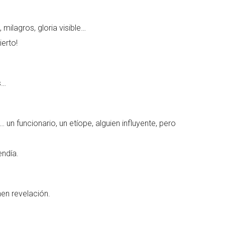
milagros, gloria visible…
ierto!
s…
n funcionario, un etíope, alguien influyente, pero
endía.
en revelación.