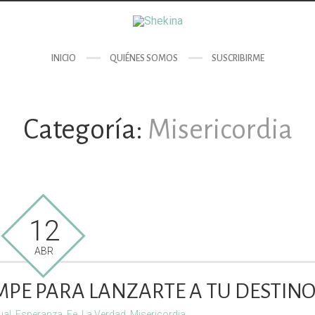
INICIO
QUIÉNES SOMOS
SUSCRIBIRME
Categoría:
Misericordia
12
ABR
UMPE PARA LANZARTE A TU DESTIN
ual
,
Esperanza
,
Fe
,
La Verdad
,
Misericordia