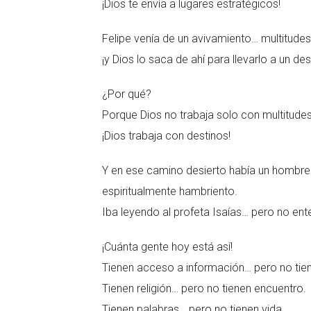
¡Dios te envía a lugares estratégicos!
Felipe venía de un avivamiento… multitudes, 
¡y Dios lo saca de ahí para llevarlo a un des
¿Por qué?
Porque Dios no trabaja solo con multitude
¡Dios trabaja con destinos!
Y en ese camino desierto había un hombre… u
espiritualmente hambriento.
Iba leyendo al profeta Isaías… pero no ent
¡Cuánta gente hoy está así!
Tienen acceso a información… pero no tien
Tienen religión… pero no tienen encuentro.
Tienen palabras… pero no tienen vida.