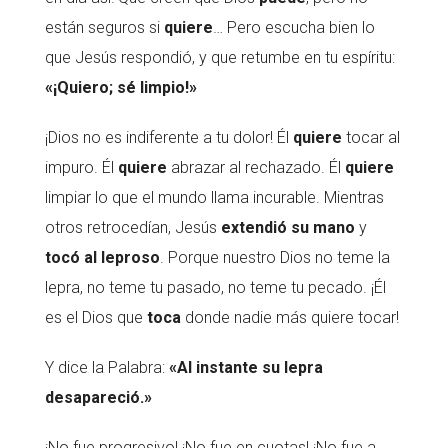
están seguros si
quiere
… Pero escucha bien lo
que Jesús respondió, y que retumbe en tu espíritu:
«¡Quiero; sé limpio!»
¡Dios no es indiferente a tu dolor! Él
quiere
tocar al
impuro. Él
quiere
abrazar al rechazado. Él
quiere
limpiar lo que el mundo llama incurable. Mientras
otros retrocedían, Jesús
extendió su mano
y
tocó al leproso
. Porque nuestro Dios no teme la
lepra, no teme tu pasado, no teme tu pecado. ¡Él
es el Dios que
toca
donde nadie más quiere tocar!
Y dice la Palabra:
«Al instante su lepra
desapareció.»
¡No fue progresivo! ¡No fue en cuotas! ¡No fue a