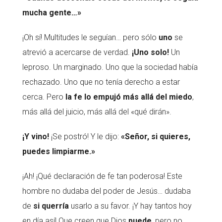
mucha gente…»
¡Oh sí! Multitudes le seguían… pero sólo
uno
se
atrevió a acercarse de verdad.
¡Uno solo!
Un
leproso. Un marginado. Uno que la sociedad había
rechazado. Uno que no tenía derecho a estar
cerca. Pero
la fe lo empujó más allá del miedo
,
más allá del juicio, más allá del «qué dirán».
¡Y vino!
¡Se postró! Y le dijo:
«Señor, si quieres,
puedes limpiarme.»
¡Ah! ¡Qué declaración de fe tan poderosa! Este
hombre no dudaba del poder de Jesús… dudaba
de
si querría
usarlo a su favor. ¡Y hay tantos hoy
en día así! Que creen que Dios
puede
, pero no