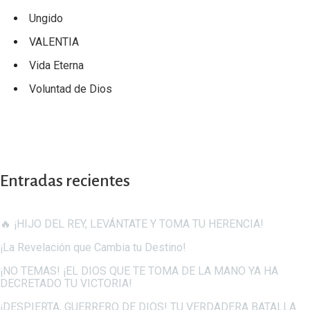
Ungido
VALENTIA
Vida Eterna
Voluntad de Dios
Entradas recientes
🔥 ¡HIJO DEL REY, LEVÁNTATE Y TOMA TU HERENCIA!
¡La Revelación que Cambia tu Destino!
¡NO TEMAS! ¡EL DIOS QUE TE TOMA DE LA MANO YA HA
DECRETADO TU VICTORIA!
¡DESPIERTA, GUERRERO DE DIOS! TU VERDADERA BATALLA