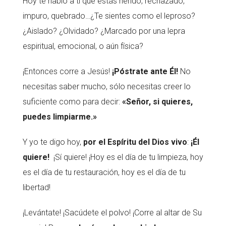
Hoy te hablo a ti que estás herido, rechazado,
impuro, quebrado…¿Te sientes como el leproso?
¿Aislado? ¿Olvidado? ¿Marcado por una lepra
espiritual, emocional, o aún física?
¡Entonces corre a Jesús!
¡Póstrate ante Él!
No
necesitas saber mucho, sólo necesitas creer lo
suficiente como para decir:
«Señor, si quieres,
puedes limpiarme.»
Y yo te digo hoy,
por el Espíritu del Dios vivo
:
¡Él
quiere!
¡Sí quiere! ¡Hoy es el día de tu limpieza, hoy
es el día de tu restauración, hoy es el día de tu
libertad!
¡Levántate! ¡Sacúdete el polvo! ¡Corre al altar de Su