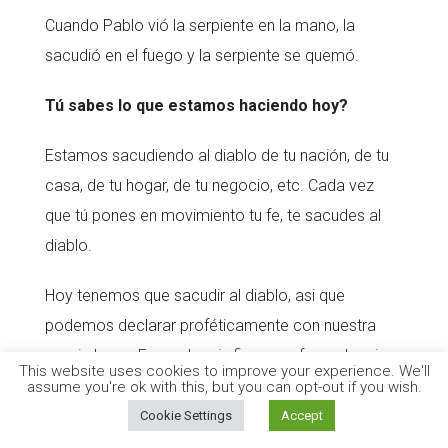
Cuando Pablo vió la serpiente en la mano, la
sacudió en el fuego y la serpiente se quemó.
Tú sabes lo que estamos haciendo hoy?
Estamos sacudiendo al diablo de tu nación, de tu
casa, de tu hogar, de tu negocio, etc. Cada vez
que tú pones en movimiento tu fe, te sacudes al
diablo.
Hoy tenemos que sacudir al diablo, asi que
podemos declarar proféticamente con nuestra
propia boca: Fuera de mis finanzas, fuera de mi
This website uses cookies to improve your experience. We'll
hogar. Cada vez que oras, o ayunas te sacudes al
assume you're ok with this, but you can opt-out if you wish.
diablo. Cada vez que ofrendas o diezmas,
Cookie Settings
Accept
sacudes al diablo.