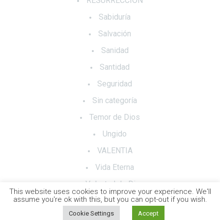
RESURRECCIÓN
Sabiduría
Salvación
Sanidad
Santidad
Seguridad
Sin categoría
Temor de Dios
Ungido
VALENTIA
Vida Eterna
Voluntad de Dios
This website uses cookies to improve your experience. We'll
assume you're ok with this, but you can opt-out if you wish.
Cookie Settings
Accept