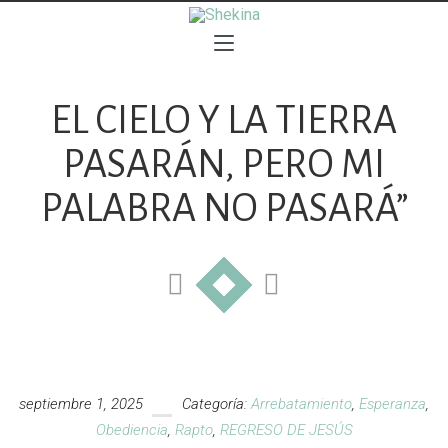
EL CIELO Y LA TIERRA
PASARÁN, PERO MI
PALABRA NO PASARÁ”
septiembre 1, 2025
Categoría:
Arrebatamiento
,
Esperanza
,
Obediencia
,
Rapto
,
REGRESO DE JESÚS