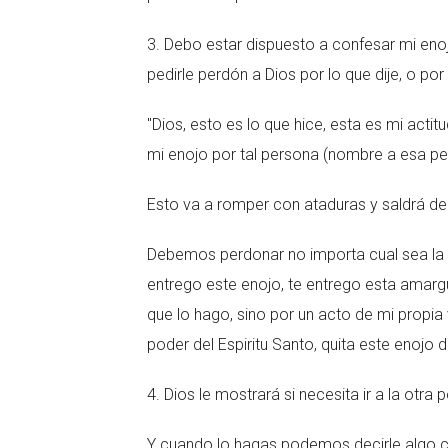
3. Debo estar dispuesto a confesar mi enojo
pedirle perdón a Dios por lo que dije, o por
"Dios, esto es lo que hice, esta es mi acti
mi enojo por tal persona (nombre a esa pe
Esto va a romper con ataduras y saldrá de 
Debemos perdonar no importa cual sea la s
entrego este enojo, te entrego esta amargu
que lo hago, sino por un acto de mi propia
poder del Espiritu Santo, quita este enojo 
4. Dios le mostrará si necesita ir a la otra 
Y cuando lo hagas podemos decirle algo 