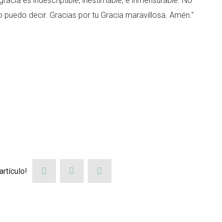
acia es indescriptible, inestimable, e inmensurable. No
puedo decir. Gracias por tu Gracia maravillosa. Amén."
rtículo!