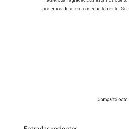
"Padre, cuan agradecidos estamos que tu gr
podemos describirla adecuadamente. Solo 
Comparte este a
Entradas recientes