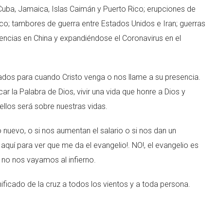
uba, Jamaica, Islas Caimán y Puerto Rico; erupciones de
ico; tambores de guerra entre Estados Unidos e Iran; guerras
tilencias en China y expandiéndose el Coronavirus en el
ados para cuando Cristo venga o nos llame a su presencia.
ar la Palabra de Dios, vivir una vida que honre a Dios y
 ellos será sobre nuestras vidas.
 nuevo, o si nos aumentan el salario o si nos dan un
quí para ver que me da el evangelio!. NO!, el evangelio es
no nos vayamos al infierno.
ficado de la cruz a todos los vientos y a toda persona.