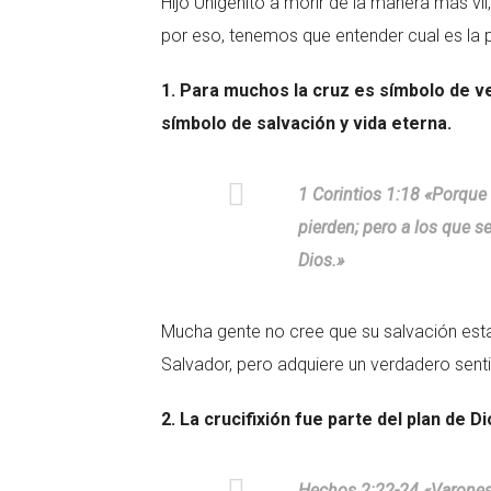
Hijo Unigénito a morir de la manera más 
por eso, tenemos que entender cual es la p
1. Para muchos la cruz es símbolo de v
símbolo de salvación y vida eterna.
1 Corintios 1:18 «Porque 
pierden; pero a los que se
Dios.»
Mucha gente no cree que su salvación esta
Salvador, pero adquiere un verdadero sent
2. La crucifixión fue parte del plan de Di
Hechos 2:22-24 «Varones i