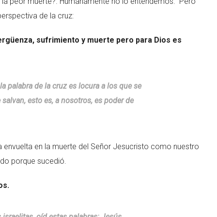
vil, la peor muerte?. Humanamente no lo entendemos. Pero
erspectiva de la cruz:
ergüenza, sufrimiento y muerte pero para Dios es
la palabra de la cruz es locura a los que se
 salvan, esto es, a nosotros, es poder de
 envuelta en la muerte del Señor Jesucristo como nuestro
ido porque sucedió.
os.
sraelitas, oíd estas palabras: Jesús