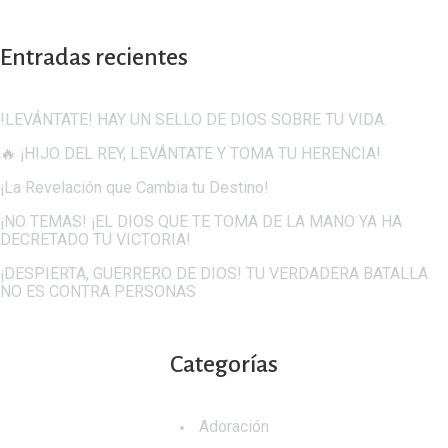
Entradas recientes
!LEVÁNTATE! HAY UN SELLO DE DIOS SOBRE TU VIDA.
🔥 ¡HIJO DEL REY, LEVÁNTATE Y TOMA TU HERENCIA!
¡La Revelación que Cambia tu Destino!
¡NO TEMAS! ¡EL DIOS QUE TE TOMA DE LA MANO YA HA
DECRETADO TU VICTORIA!
¡DESPIERTA, GUERRERO DE DIOS! TU VERDADERA BATALLA
NO ES CONTRA PERSONAS
Categorías
Adoración