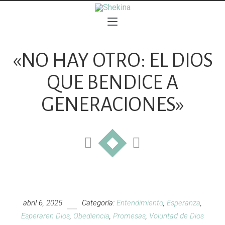
«NO HAY OTRO: EL DIOS
QUE BENDICE A
GENERACIONES»
abril 6, 2025
Categoría:
Entendimiento
,
Esperanza
,
Esperaren Dios
,
Obediencia
,
Promesas
,
Voluntad de Dios