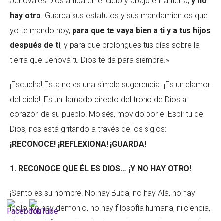
Jehová es Dios arriba en el cielo y abajo en la tierra,
y no
hay otro
. Guarda sus estatutos y sus mandamientos que
yo te mando hoy,
para que te vaya bien a ti y a tus hijos
después de ti
, y para que prolongues tus días sobre la
tierra que Jehová tu Dios te da para siempre.»
¡Escucha! Esta no es una simple sugerencia. ¡Es un clamor
del cielo! ¡Es un llamado directo del trono de Dios al
corazón de su pueblo! Moisés, movido por el Espíritu de
Dios, nos está gritando a través de los siglos:
¡RECONOCE! ¡REFLEXIONA! ¡GUARDA
!
1. RECONOCE QUE ÉL ES DIOS… ¡Y NO HAY OTRO!
¡Santo es su nombre! No hay Buda, no hay Alá, no hay
ídolo, no hay demonio, no hay filosofía humana, ni ciencia,