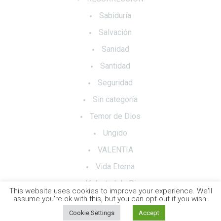
Sabiduría
Salvación
Sanidad
Santidad
Seguridad
Sin categoría
Temor de Dios
Ungido
VALENTIA
Vida Eterna
Voluntad de Dios
This website uses cookies to improve your experience. We'll
assume you're ok with this, but you can opt-out if you wish.
Cookie Settings
Accept