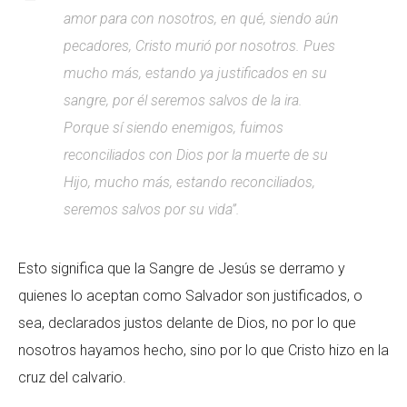
amor para con nosotros, en qué, siendo aún
pecadores, Cristo murió por nosotros. Pues
mucho más, estando ya justificados en su
sangre, por él seremos salvos de la ira.
Porque sí siendo enemigos, fuimos
reconciliados con Dios por la muerte de su
Hijo, mucho más, estando reconciliados,
seremos salvos por su vida”.
Esto significa que la Sangre de Jesús se derramo y
quienes lo aceptan como Salvador son justificados, o
sea, declarados justos delante de Dios, no por lo que
nosotros hayamos hecho, sino por lo que Cristo hizo en la
cruz del calvario.